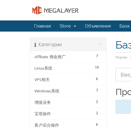
Главная
Store
Объявления
База
Ба
Категории
7
Affiliate 佣金推广
Портал
19
Linux系统
6
VPS相关
Про
7
Windows系统
2
增值业务
2
宝塔操作
6
客户后台操作