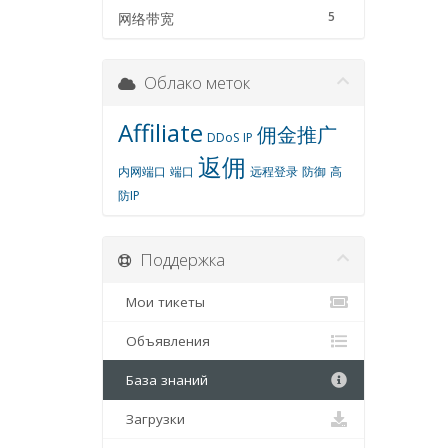
5
网络带宽
Облако меток
Affiliate
佣金推广
DDoS
IP
返佣
内网端口
端口
远程登录
防御
高
防IP
Поддержка
Мои тикеты
Объявления
База знаний
Загрузки