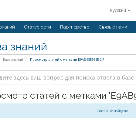
Русский
 знаний
Статус сети
Партнерство
Связь с нами
за знаний
База знаний
Просмотр статей с метками E9AB98E998B2IP
смотр статей с метками 'E9AB
Статей не найдено