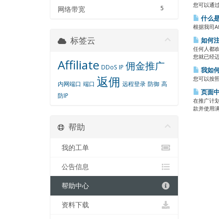
您可以通过
5
网络带宽
什么是
根据我司A
标签云
如何注
任何人都
您就已经迈
Affiliate
佣金推广
DDoS
IP
我如何
返佣
您可以按照以下
内网端口
端口
远程登录
防御
高
页面中
防IP
在推广计
款并使用满
帮助
我的工单
公告信息
帮助中心
资料下载