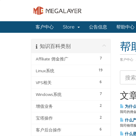
客户中心
Store
公告信息
帮助中心
帮
知识百科类别
7
Affiliate 佣金推广
客户中心
19
Linux系统
6
VPS相关
文
7
Windows系统
2
增值业务
为什么
我司的佣金
2
宝塔操作
什么产
我司物理服
6
客户后台操作
什么是