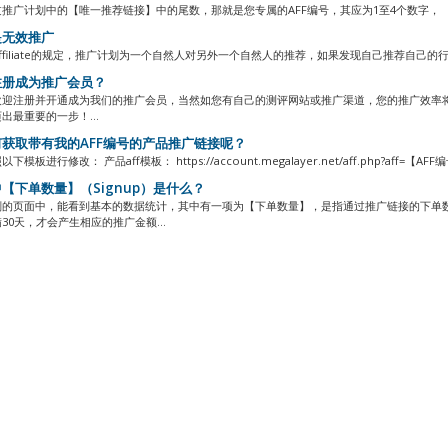
推广计划中的【唯一推荐链接】中的尾数，那就是您专属的AFF编号，其应为1至4个数字， 举
无效推广
ffiliate的规定，推广计划为一个自然人对另外一个自然人的推荐，如果发现自己推荐自己的行
册成为推广会员？
欢迎注册并开通成为我们的推广会员，当然如您有自己的测评网站或推广渠道，您的推广效率
出最重要的一步！...
获取带有我的AFF编号的产品推广链接呢？
模板进行修改： 产品aff模板： https://account.megalayer.net/aff.php?aff=【AFF编号
【下单数量】（Signup）是什么？
划的页面中，能看到基本的数据统计，其中有一项为【下单数量】，是指通过推广链接的下单
30天，才会产生相应的推广金额...