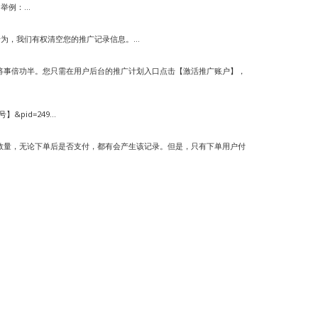
例：...
为，我们有权清空您的推广记录信息。...
将事倍功半。您只需在用户后台的推广计划入口点击【激活推广账户】，
】&pid=249...
数量，无论下单后是否支付，都有会产生该记录。但是，只有下单用户付