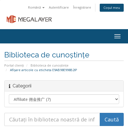
Română
Autentificare
Înregistrare
Coșul meu
Togg
navig
Biblioteca de cunoștințe
Portal clienți
Biblioteca de cunoștințe
Afișare articole cu eticheta E9AB98E998B2IP
Categorii