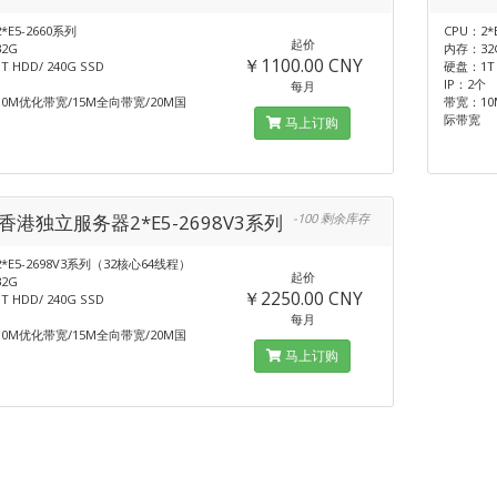
*E5-2660系列
CPU：2*
起价
2G
内存：32
￥1100.00 CNY
 HDD/ 240G SSD
硬盘：1T 
IP：2个
每月
0M优化带宽/15M全向带宽/20M国
带宽：10
际带宽
马上订购
-香港独立服务器2*E5-2698V3系列
-100 剩余库存
2*E5-2698V3系列（32核心64线程）
起价
2G
￥2250.00 CNY
 HDD/ 240G SSD
每月
0M优化带宽/15M全向带宽/20M国
马上订购