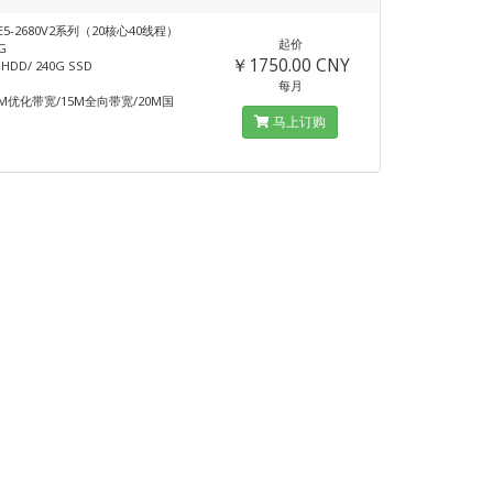
E5-2680V2系列（20核心40线程）
起价
G
￥1750.00 CNY
HDD/ 240G SSD
每月
M优化带宽/15M全向带宽/20M国
马上订购