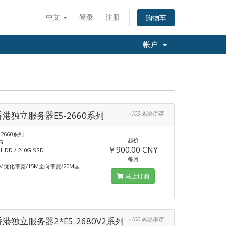
中文
登录
注册
购物车
帐户
香港独立服务器E5-2660系列
-103 剩余库存
-2660系列
起价
G
￥900.00 CNY
DD / 240G SSD
每月
M优化带宽/15M全向带宽/20M国
马上订购
香港独立服务器2*E5-2680V2系列
-100 剩余库存