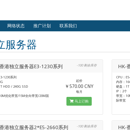
网络状态
推广计划
联系我们
立服务器
-香港独立服务器E3-1230系列
-100 剩余库存
HK-
3-1230系列
CPU：E5
起价
G
内存：16
￥570.00 CNY
 HDD / 240G SSD
硬盘：1T H
IP：2个
每月
0M优化带宽/15M全向带宽/20M国
带宽：10
际带宽
马上订购
-香港独立服务器2*E5-2660系列
-100 剩余库存
HK-