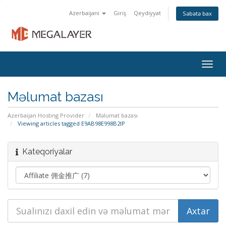
Azerbaijani
Giriş
Qeydiyyat
Səbətə bax
Togg
navig
Məlumat bazası
Azerbaijan Hosting Provider
Məlumat bazası
Viewing articles tagged E9AB98E998B2IP
Kateqoriyalar