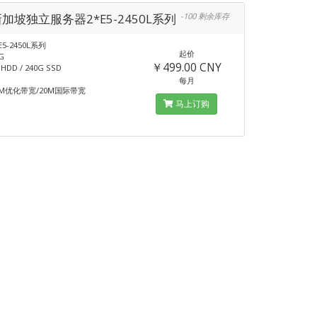
新加坡独立服务器2*E5-2450L系列
-100 剩余库存
E5-2450L系列
起价
G
￥499.00 CNY
DD / 240G SSD
每月
M优化带宽/20M国际带宽
马上订购