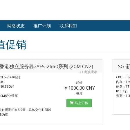
网络状态
推广计划
联系我们
值促销
-香港独立服务器2*E5-2660系列 (20M CN2)
SG-
-11 剩余库存
*E5-2660系列
CPU：E3
4G
内存：16
起价
80 SSD起
硬盘：1T H
￥1000.00 CNY
IP：2个
每月
20M优化带宽
带宽：10
马上订购
交付周期约在3-7天，具体交付时间以
通为准