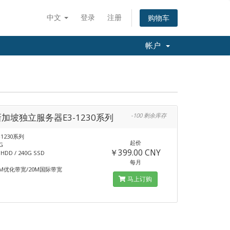
中文
登录
注册
购物车
帐户
新加坡独立服务器E3-1230系列
-100 剩余库存
-1230系列
起价
G
￥399.00 CNY
DD / 240G SSD
每月
M优化带宽/20M国际带宽
马上订购