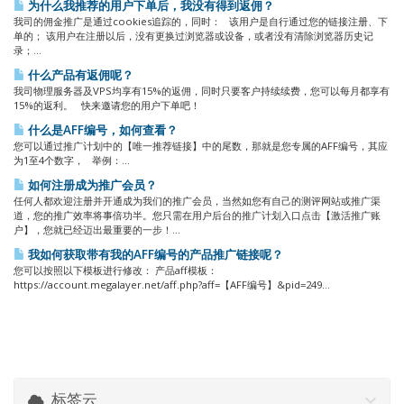
为什么我推荐的用户下单后，我没有得到返佣？
我司的佣金推广是通过cookies追踪的，同时： 该用户是自行通过您的链接注册、下
单的； 该用户在注册以后，没有更换过浏览器或设备，或者没有清除浏览器历史记
录；...
什么产品有返佣呢？
我司物理服务器及VPS均享有15%的返佣，同时只要客户持续续费，您可以每月都享有
15%的返利。 快来邀请您的用户下单吧！
什么是AFF编号，如何查看？
您可以通过推广计划中的【唯一推荐链接】中的尾数，那就是您专属的AFF编号，其应
为1至4个数字， 举例：...
如何注册成为推广会员？
任何人都欢迎注册并开通成为我们的推广会员，当然如您有自己的测评网站或推广渠
道，您的推广效率将事倍功半。您只需在用户后台的推广计划入口点击【激活推广账
户】，您就已经迈出最重要的一步！...
我如何获取带有我的AFF编号的产品推广链接呢？
您可以按照以下模板进行修改： 产品aff模板：
https://account.megalayer.net/aff.php?aff=【AFF编号】&pid=249...
标签云