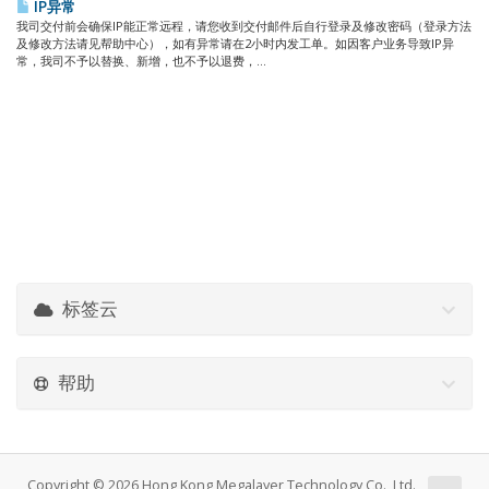
IP异常
我司交付前会确保IP能正常远程，请您收到交付邮件后自行登录及修改密码（登录方法
及修改方法请见帮助中心），如有异常请在2小时内发工单。如因客户业务导致IP异
常，我司不予以替换、新增，也不予以退费，...
标签云
帮助
Copyright © 2026 Hong Kong Megalayer Technology Co., Ltd.