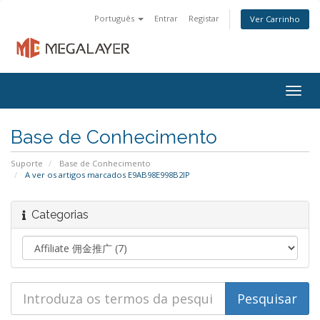
Português
Entrar
Registar
Ver Carrinho
Togg
navig
Base de Conhecimento
Suporte
Base de Conhecimento
A ver os artigos marcados E9AB98E998B2IP
Categorias