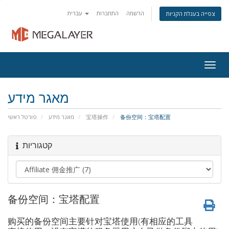
הרשמה
התחברות
עברית
צפייה בעגלת הקניות
Togg
navig
מאגר מידע
פורטל ראשי
מאגר מידע
宝塔操作
备份空间：宝塔配置
קטגוריות
备份空间：宝塔配置
购买的备份空间主要针对宝塔使用(有相应的工具