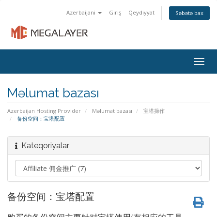
Azerbaijani
Giriş
Qeydiyyat
Səbətə bax
Togg
navig
Məlumat bazası
Azerbaijan Hosting Provider
Məlumat bazası
宝塔操作
备份空间：宝塔配置
Kateqoriyalar
备份空间：宝塔配置