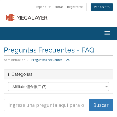
Español
Entrar
Registrarse
Ver Carrito
Togg
navig
Preguntas Frecuentes - FAQ
Administración
Preguntas Frecuentes - FAQ
Categorías