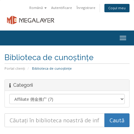
Română
Autentificare
Înregistrare
Coșul meu
Togg
navig
Biblioteca de cunoștințe
Portal clienți
Biblioteca de cunoștințe
Categorii