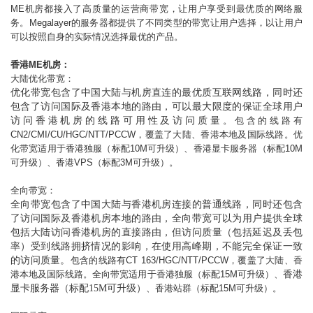
ME机房都接入了高质量的运营商带宽，让用户享受到最优质的网络服
务。
Megalayer
的服务器都提供了不同类型的带宽让用户选择，以让用户
可以按照自身的实际情况选择最优的产品。
香港
ME
机房：
大陆优化带宽：
优化带宽包含了中国大陆与机房直连的最优质互联网线路，同时还
包含了访问国际及香港本地的路由，可以最大限度的保证全球用户
访问香港机房的线路可用性及访问质量
。包含的线路有
CN2/CMI/CU/HGC
/NTT/PCCW
，覆盖了大陆、香港本地及国际线路。优
化带宽适用于香港独服（标配
10M
可升级）、香港显卡服务器（标配
10M
可升级）、香港VPS（标配3
M
可升级）。
全向带宽：
全向带宽包含了中国大陆与香港机房连接的普通线路，同时还包含
了访问国际及香港机房本地的路由，全向带宽可以为用户提供全球
包括大陆访问香港机房的直接路由，但访问质量（包括延迟及丢包
率）受到线路拥挤情况的影响，在使用高峰期，不能完全保证一致
的访问质量。
包含的线路有CT 163
/HGC/NTT/PCCW
，覆盖了大陆、香
港本地及国际线路。全向带宽适用于香港独服（标配
15M
可升级）、
香港
显卡服务器（标配15
M
可升级）
、香港站群（标配
15M
可升级）
。