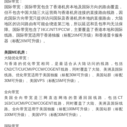
国际带宽：
国际带宽：国际带宽包含了香港机房本地及国际方向的路由覆盖，
但不包含中国大陆三大运营商与香港机房连接的直接路由线路，因
此国际方向带宽只提供访问国际及香港机房本地的直接路由，大陆
地区的访问路由有可能会绕道第三地，所以延迟和丢包率均无法保
障。国际带宽包含了
HGC
/NTT/PCCW
，主要覆盖了香港本地和国际
线路。国际带宽适用于香港独服（标配
20M
可升级）和香港显卡服务
器（标配
20M
可升级）。
美国
ME
机房：
大陆优化带宽：
与香港的优化带宽相同，是最适合从大陆访问的线路，包括
CN2/CT/CU/CMI/PCCW/COGENT
线路，同时覆盖了大陆、美洲及国际
线路。优化带宽适用于美国独服（标配
30M
可升级）、美国站群（标配
30M
可升级）、美国VPS（标配15
M
可升级）。
全向带宽
美国全向带宽是三网直连网络的普通回国线路，包括
CT
163/CU/CMI/PCCW/COGENT
线路，同时覆盖了大陆、美洲及国际线
路。全向带宽适用于美国独服（标配
100M
可升级）、美国站群（标配
100M
可升级）、美国VPS（标配30
M
可升级）。
国际带宽