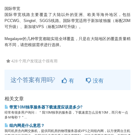
国际带宽
国际带宽线路主要覆盖了大陆以外的亚洲、欧美等海外地区，包括
PCCWG、Singtel、SGGS
线路。国际带宽适用于
新加坡
独服（标配2
0M
可升级）、
新加坡
VPS（标配10
M
可升级）。
Megalayer
的几种带宽都能实现全球覆盖，只是在大陆地区的覆盖质量稍
有不同，请您根据需求进行选择。
428 个用户发现这个很有用
这个答案有用吗?
有
没有
相关文章
带宽10M独享服务器下载速度应该是多少?
经常有很多用户询问： ＂我10M独享的服务器，下载速度怎么没有10M，而只有一点
多Ｍ每秒？＂...
组内网是什么意思？
我司机房含内网交换机，提供同机房的物理服务器或VPS之间组内网，以方便两台主机