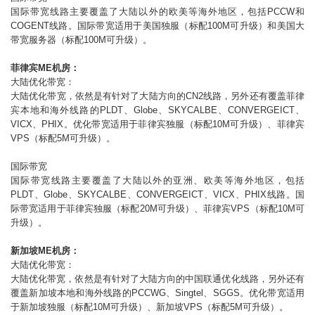
国际带宽线路主要覆盖了大陆以外的欧美等海外地区，包括
PCCW
和
COGENT
线路。国际带宽适用于美国独服（标配
100M
可升级）和美国大
带宽服务器（标配
100M
可升级）。
菲律宾ME
机房：
大陆优化带宽：
大陆优化带宽，依然是有针对了大陆方向的CN2线路，另外还有覆盖菲律
宾本地和海外线路的PLDT、Globe、SKYCALBE、CONVERGEICT、
VICX、PHIX。优化带宽适用于菲律宾
独服（标配
10M
可升级）、菲律宾
VPS（标配5
M
可升级）。
国际带宽
国际带宽线路主要覆盖了大陆以外的
亚洲、欧美
等海外地区，包括
PLDT、Globe、SKYCALBE、CONVERGEICT、VICX、PHIX
线路。国
际带宽适用于菲律宾独服（标配2
0M
可升级）、菲律宾VPS（标配10
M
可
升级）。
新加坡ME
机房：
大陆优化带宽：
大陆优化带宽，依然是有针对了大陆方向的中国联通优化线路，另外还有
覆盖新加坡本地和海外线路的PCCWG、Singtel、SGGS。优化带宽适用
于新加坡
独服（标配
10M
可升级）、
新加坡
VPS（标配5
M
可升级）。