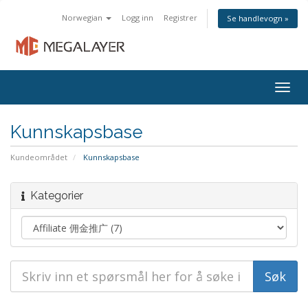
Norwegian
Logg inn
Registrer
Se handlevogn »
Togg
navig
Kunnskapsbase
Kundeområdet
Kunnskapsbase
Kategorier