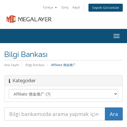
Türkçe
Giriş
Kayıt
Sepeti Görüntüle
Togg
navig
Bilgi Bankası
Ana Sayfa
Bilgi Bankası
Affiliate 佣金推广
Kategoriler