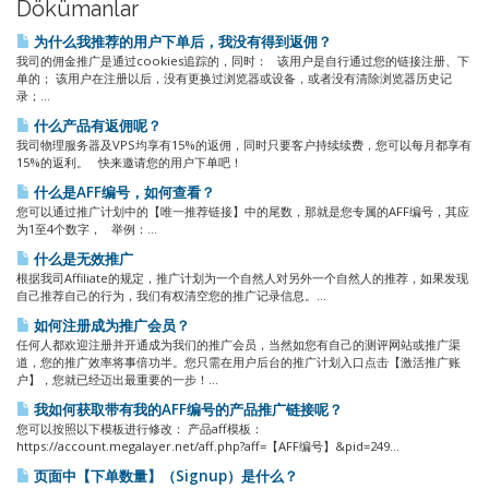
Dökümanlar
为什么我推荐的用户下单后，我没有得到返佣？
我司的佣金推广是通过cookies追踪的，同时： 该用户是自行通过您的链接注册、下
单的； 该用户在注册以后，没有更换过浏览器或设备，或者没有清除浏览器历史记
录；...
什么产品有返佣呢？
我司物理服务器及VPS均享有15%的返佣，同时只要客户持续续费，您可以每月都享有
15%的返利。 快来邀请您的用户下单吧！
什么是AFF编号，如何查看？
您可以通过推广计划中的【唯一推荐链接】中的尾数，那就是您专属的AFF编号，其应
为1至4个数字， 举例：...
什么是无效推广
根据我司Affiliate的规定，推广计划为一个自然人对另外一个自然人的推荐，如果发现
自己推荐自己的行为，我们有权清空您的推广记录信息。...
如何注册成为推广会员？
任何人都欢迎注册并开通成为我们的推广会员，当然如您有自己的测评网站或推广渠
道，您的推广效率将事倍功半。您只需在用户后台的推广计划入口点击【激活推广账
户】，您就已经迈出最重要的一步！...
我如何获取带有我的AFF编号的产品推广链接呢？
您可以按照以下模板进行修改： 产品aff模板：
https://account.megalayer.net/aff.php?aff=【AFF编号】&pid=249...
页面中【下单数量】（Signup）是什么？