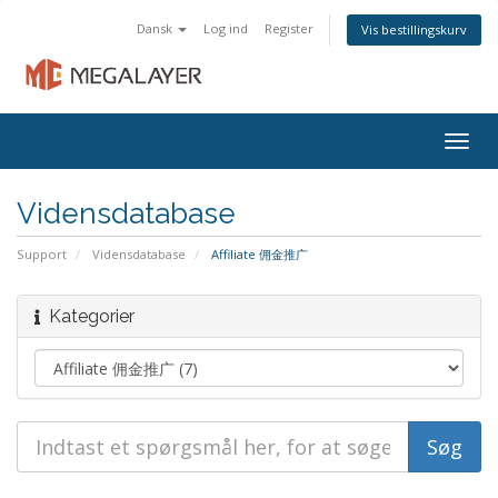
Dansk
Log ind
Register
Vis bestillingskurv
Togg
navig
Vidensdatabase
Support
Vidensdatabase
Affiliate 佣金推广
Kategorier