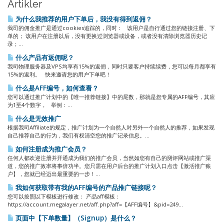
Artikler
为什么我推荐的用户下单后，我没有得到返佣？
我司的佣金推广是通过cookies追踪的，同时： 该用户是自行通过您的链接注册、下
单的； 该用户在注册以后，没有更换过浏览器或设备，或者没有清除浏览器历史记
录；...
什么产品有返佣呢？
我司物理服务器及VPS均享有15%的返佣，同时只要客户持续续费，您可以每月都享有
15%的返利。 快来邀请您的用户下单吧！
什么是AFF编号，如何查看？
您可以通过推广计划中的【唯一推荐链接】中的尾数，那就是您专属的AFF编号，其应
为1至4个数字， 举例：...
什么是无效推广
根据我司Affiliate的规定，推广计划为一个自然人对另外一个自然人的推荐，如果发现
自己推荐自己的行为，我们有权清空您的推广记录信息。...
如何注册成为推广会员？
任何人都欢迎注册并开通成为我们的推广会员，当然如您有自己的测评网站或推广渠
道，您的推广效率将事倍功半。您只需在用户后台的推广计划入口点击【激活推广账
户】，您就已经迈出最重要的一步！...
我如何获取带有我的AFF编号的产品推广链接呢？
您可以按照以下模板进行修改： 产品aff模板：
https://account.megalayer.net/aff.php?aff=【AFF编号】&pid=249...
页面中【下单数量】（Signup）是什么？