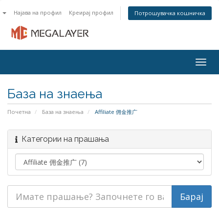
n
Најава на профил
Креирај профил
Потрошувачка кошничка
Togg
navig
База на знаења
Почетна
База на знаења
Affiliate 佣金推广
Категории на прашања