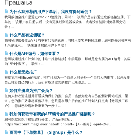
Прашања
为什么我推荐的用户下单后，我没有得到返佣？
我司的佣金推广是通过cookies追踪的，同时： 该用户是自行通过您的链接注册、下
单的； 该用户在注册以后，没有更换过浏览器或设备，或者没有清除浏览器历史记
录；...
什么产品有返佣呢？
我司物理服务器及VPS均享有15%的返佣，同时只要客户持续续费，您可以每月都享有
15%的返利。 快来邀请您的用户下单吧！
什么是AFF编号，如何查看？
您可以通过推广计划中的【唯一推荐链接】中的尾数，那就是您专属的AFF编号，其应
为1至4个数字， 举例：...
什么是无效推广
根据我司Affiliate的规定，推广计划为一个自然人对另外一个自然人的推荐，如果发现
自己推荐自己的行为，我们有权清空您的推广记录信息。...
如何注册成为推广会员？
任何人都欢迎注册并开通成为我们的推广会员，当然如您有自己的测评网站或推广渠
道，您的推广效率将事倍功半。您只需在用户后台的推广计划入口点击【激活推广账
户】，您就已经迈出最重要的一步！...
我如何获取带有我的AFF编号的产品推广链接呢？
您可以按照以下模板进行修改： 产品aff模板：
https://account.megalayer.net/aff.php?aff=【AFF编号】&pid=249...
页面中【下单数量】（Signup）是什么？