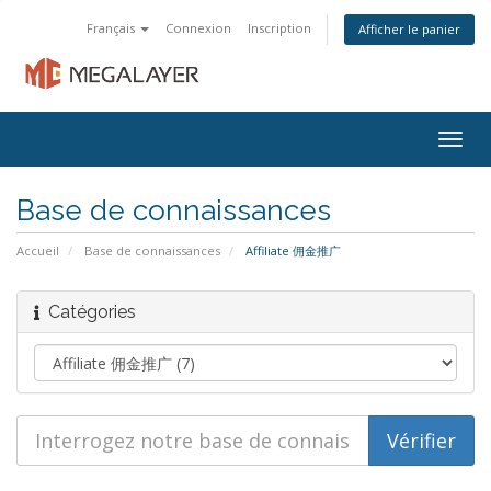
Français
Connexion
Inscription
Afficher le panier
Togg
navig
Base de connaissances
Accueil
Base de connaissances
Affiliate 佣金推广
Catégories