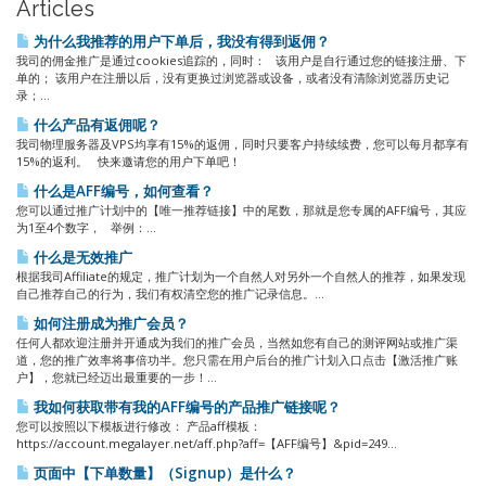
Articles
为什么我推荐的用户下单后，我没有得到返佣？
我司的佣金推广是通过cookies追踪的，同时： 该用户是自行通过您的链接注册、下
单的； 该用户在注册以后，没有更换过浏览器或设备，或者没有清除浏览器历史记
录；...
什么产品有返佣呢？
我司物理服务器及VPS均享有15%的返佣，同时只要客户持续续费，您可以每月都享有
15%的返利。 快来邀请您的用户下单吧！
什么是AFF编号，如何查看？
您可以通过推广计划中的【唯一推荐链接】中的尾数，那就是您专属的AFF编号，其应
为1至4个数字， 举例：...
什么是无效推广
根据我司Affiliate的规定，推广计划为一个自然人对另外一个自然人的推荐，如果发现
自己推荐自己的行为，我们有权清空您的推广记录信息。...
如何注册成为推广会员？
任何人都欢迎注册并开通成为我们的推广会员，当然如您有自己的测评网站或推广渠
道，您的推广效率将事倍功半。您只需在用户后台的推广计划入口点击【激活推广账
户】，您就已经迈出最重要的一步！...
我如何获取带有我的AFF编号的产品推广链接呢？
您可以按照以下模板进行修改： 产品aff模板：
https://account.megalayer.net/aff.php?aff=【AFF编号】&pid=249...
页面中【下单数量】（Signup）是什么？