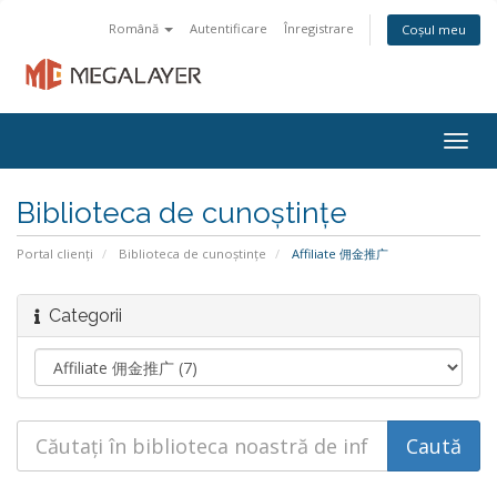
Română
Autentificare
Înregistrare
Coșul meu
Togg
navig
Biblioteca de cunoștințe
Portal clienți
Biblioteca de cunoștințe
Affiliate 佣金推广
Categorii