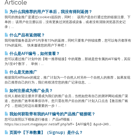
Articole
为什么我推荐的用户下单后，我没有得到返佣？
我司的佣金推广是通过cookies追踪的，同时： 该用户是自行通过您的链接注册、下
单的； 该用户在注册以后，没有更换过浏览器或设备，或者没有清除浏览器历史记
录；...
什么产品有返佣呢？
我司物理服务器及VPS均享有15%的返佣，同时只要客户持续续费，您可以每月都享有
15%的返利。 快来邀请您的用户下单吧！
什么是AFF编号，如何查看？
您可以通过推广计划中的【唯一推荐链接】中的尾数，那就是您专属的AFF编号，其应
为1至4个数字， 举例：...
什么是无效推广
根据我司Affiliate的规定，推广计划为一个自然人对另外一个自然人的推荐，如果发现
自己推荐自己的行为，我们有权清空您的推广记录信息。...
如何注册成为推广会员？
任何人都欢迎注册并开通成为我们的推广会员，当然如您有自己的测评网站或推广渠
道，您的推广效率将事倍功半。您只需在用户后台的推广计划入口点击【激活推广账
户】，您就已经迈出最重要的一步！...
我如何获取带有我的AFF编号的产品推广链接呢？
您可以按照以下模板进行修改： 产品aff模板：
https://account.megalayer.net/aff.php?aff=【AFF编号】&pid=249...
页面中【下单数量】（Signup）是什么？