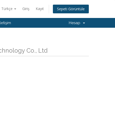
Türkçe
Giriş
Kayıt
Sepeti Görüntüle
İletişim
Hesap
hnology Co., Ltd