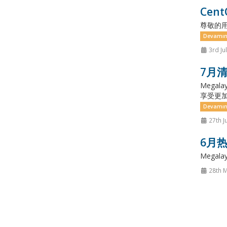
Cen
尊敬的用
Devamın
3rd Ju
7月清
Mega
享受更加
Devamın
27th J
6月热
Megalaye
28th 