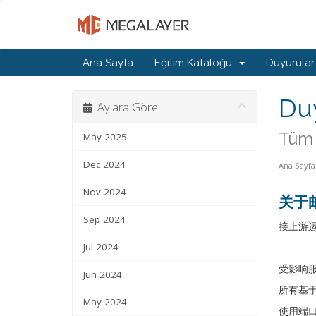
Ana Sayfa
Eğitim Kataloğu
Duyurular
Du
Aylara Göre
Tüm 
May 2025
Dec 2024
Ana Sayfa
Nov 2024
关于
Sep 2024
接上游运
Jul 2024
受影响
Jun 2024
所有基于
May 2024
使用端口