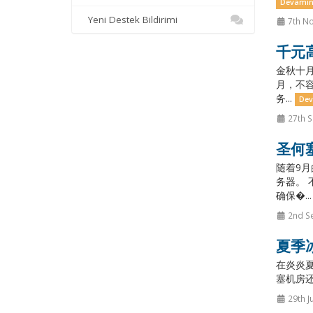
Devamın
Yeni Destek Bildirimi
7th N
千元
金秋十月
月，不容
务...
Dev
27th 
圣何塞
随着9月
务器。 
确保�..
2nd S
夏季冰
在炎炎夏
塞机房还
29th J