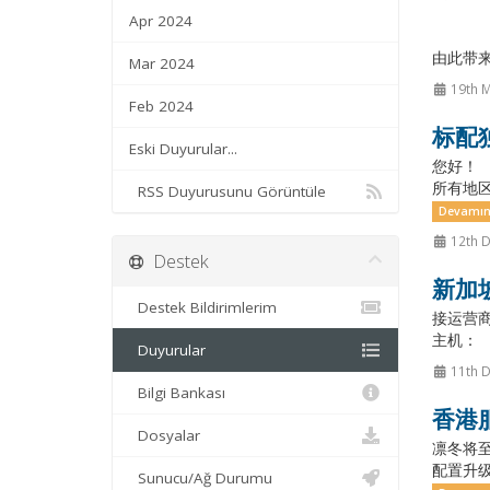
Apr 2024
由此带
Mar 2024
19th 
Feb 2024
标配
Eski Duyurular...
您好！ 
所有地区
RSS Duyurusunu Görüntüle
Devamın
12th 
Destek
新加
Destek Bildirimlerim
接运营商
主机： 
Duyurular
11th 
Bilgi Bankası
香港
Dosyalar
凛冬将至
配置升级
Sunucu/Ağ Durumu