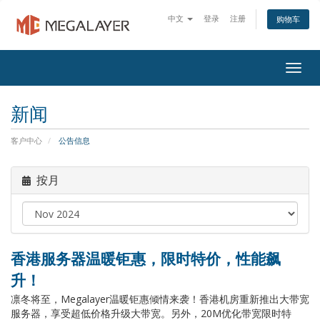
中文
登录
注册
购物车
Togg
navig
新闻
客户中心
公告信息
按月
香港服务器温暖钜惠，限时特价，性能飙
升！
凛冬将至，Megalayer温暖钜惠倾情来袭！香港机房重新推出大带宽
服务器，享受超低价格升级大带宽。另外，20M优化带宽限时特