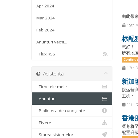
Apr 2024
由此带
Mar 2024
19th M
Feb 2024
标配
Anunțuri vechi...
您好！ 
所有地区
Flux RSS
Continua
12th 
Asistență
新加
Tichetele mele
接运营商
主机： 
Anunțuri
11th 
Biblioteca de cunoștințe
香港
Fișiere
凛冬将至
配置升级
Starea sistemelor