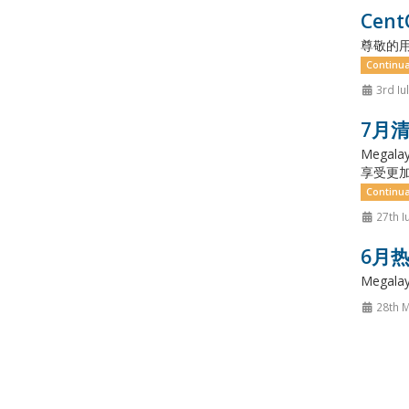
Cen
尊敬的用
Continua
3rd Iu
7月清
Mega
享受更加
Continua
27th I
6月热
Megalaye
28th M