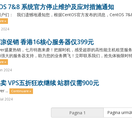
tOS 7&8 系统官方停止维护及应对措施通知
户们： 我们遗憾地通知您，根据CentOS官方发布的消息，CentOS 7&8 
re »
l 2024
凉促销 香港16核心服务器仅399元
layer盛夏热销，七月特惠来袭！把握时机，感受超群的高性能主机租赁
强大的服务器支持，助力您的业务腾飞！立即联系我们，抢先体验限时特惠
re »
un 2024
卖 VPS五折狂欢继续 站群仅需900元
r ...
Continuare »
aI 2024
Pagina urmă