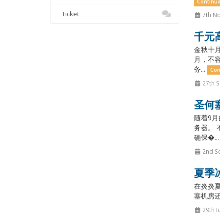
Continua
Ticket
7th N
千元
金秋十月
月，不容
务...
Con
27th 
圣何塞
随着9月
务器。 
确保�..
2nd S
夏季冰
在炎炎夏
塞机房还
29th I