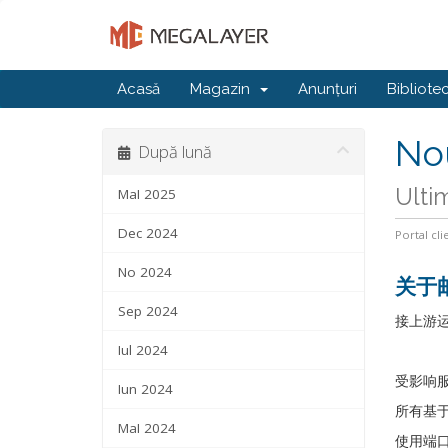
Acasă
Magazin
Anunțuri
Bibliote
Nou
După lună
Ulti
MaI 2025
Dec 2024
Portal cli
No 2024
关于
Sep 2024
接上游运
Iul 2024
受影响
Iun 2024
所有基于
MaI 2024
使用端口