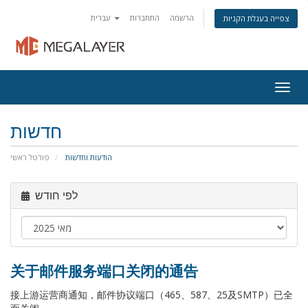
הרשמה
התחברות
עברית
צפייה בעגלת הקניות
Togg
navig
חדשות
הודעות וחדשות
פורטל ראשי
לפי חודש
关于邮件服务端口关闭的通告
接上游运营商通知，邮件协议端口（465、587、25及SMTP）已全