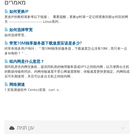
מאמרים
如何更换IP
更改IP的教程请参考以下链接： 重要提醒，更换ip时请一定记得更换到新ip对应的网
关 ---------------------------- Linux系列...
如何选择带宽
如何选择带宽...
带宽10M独享服务器下载速度应该是多少?
经常有很多用户询问： ＂我10M独享的服务器，下载速度怎么没有10M，而只有一点
多Ｍ每秒？＂...
组内网是什么意思？
我司机房含内网交换机，提供同机房的物理服务器或VPS之间组内网，以方便两台主机
的数据传输和同步。内网传输速度不受公网速度限制，传输速度更快更稳定。内网组成
后可长期使用，并且可以多台主机之间组内网...
网络测速
1.安装测速软件 Centos安装 curl -s...
ענן תגיות