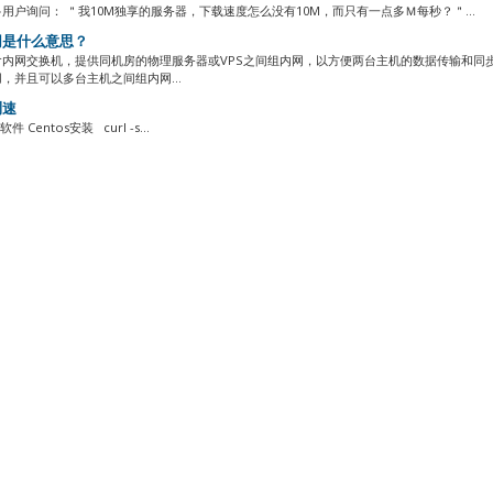
用户询问： ＂我10M独享的服务器，下载速度怎么没有10M，而只有一点多Ｍ每秒？＂...
是什么意思？
含内网交换机，提供同机房的物理服务器或VPS之间组内网，以方便两台主机的数据传输和同
，并且可以多台主机之间组内网...
测速
件 Centos安装 curl -s...