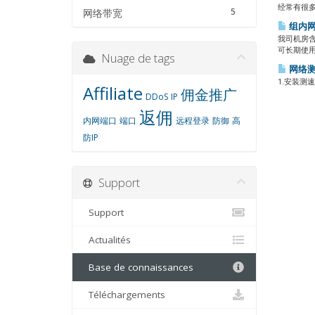
经常有很多
5
网络带宽
组内网
我司机房
可长期使用
Nuage de tags
网络
1.安装测速软
Affiliate
佣金推广
DDoS
IP
返佣
内网端口
端口
远程登录
防御
高
防IP
Support
Support
Actualités
Base de connaissances
Téléchargements