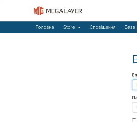
Головна
Store
Сповіщення
База 
E
П