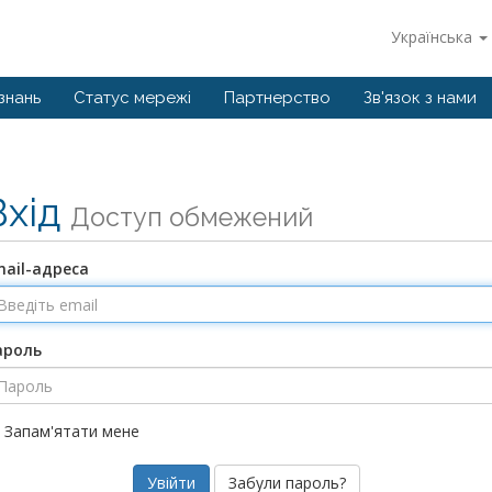
Українська
знань
Статус мережі
Партнерство
Зв'язок з нами
Вхід
Доступ обмежений
mail-адреса
ароль
Запам'ятати мене
Забули пароль?