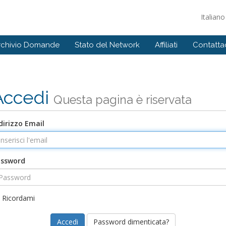
Italian
rchivio Domande
Stato del Network
Affiliati
Contattac
Accedi
Questa pagina è riservata
dirizzo Email
assword
Ricordami
Password dimenticata?