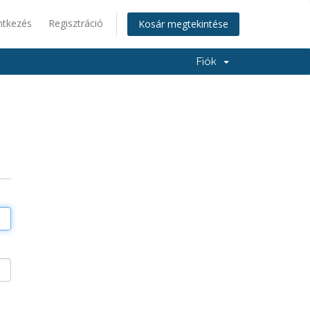
ntkezés
Regisztráció
Kosár megtekintése
Fiók