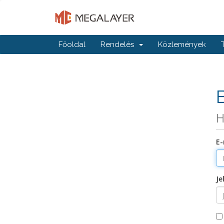
Főoldal
Rendelés
Közlemények
H
E-
Je