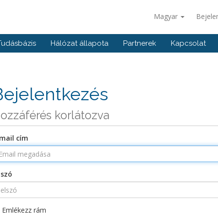
Magyar
Bejele
Tudásbázis
Hálózat állapota
Partnerek
Kapcsolat
Bejelentkezés
ozzáférés korlátozva
mail cím
lszó
Emlékezz rám