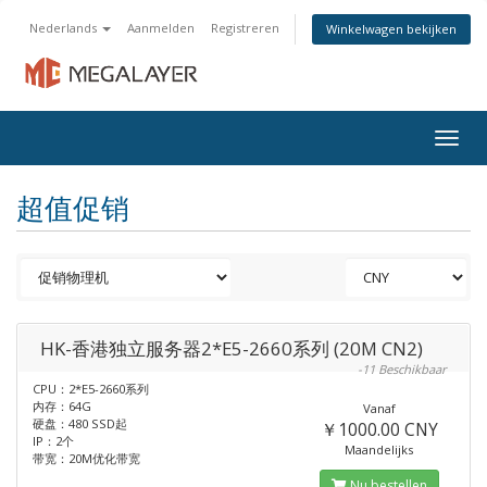
Nederlands
Aanmelden
Registreren
Winkelwagen bekijken
Togg
navig
超值促销
HK-香港独立服务器2*E5-2660系列 (20M CN2)
-11 Beschikbaar
CPU：2*E5-2660系列
内存：64G
Vanaf
硬盘：480 SSD起
￥1000.00 CNY
IP：2个
Maandelijks
带宽：20M优化带宽
Nu bestellen