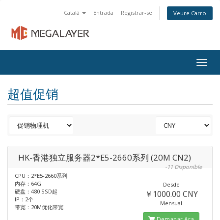
Català
Entrada
Registrar-se
Veure Carro
Togg
navig
超值促销
HK-香港独立服务器2*E5-2660系列 (20M CN2)
-11 Disponible
CPU：2*E5-2660系列
内存：64G
Desde
硬盘：480 SSD起
￥1000.00 CNY
IP：2个
Mensual
带宽：20M优化带宽
Demanar Ara