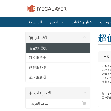
روحات
أخبار وإعلانات
المتجر
الرئيسية
超
الأقسام
促销物理机
HK
独立服务器
CPU：2
站群服务器
内存：6
硬盘：4
显卡服务器
IP：2个
带宽：
الإجراءات
备注：
工单沟
شاهد العربة