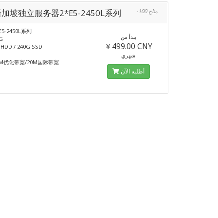
新加坡独立服务器2*E5-2450L系列
-100 متاح
E5-2450L系列
يبدأ من
G
￥499.00 CNY
DD / 240G SSD
شهري
M优化带宽/20M国际带宽
أطلبه الآن