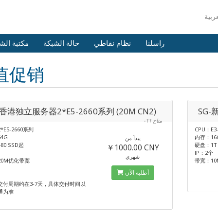
راسلنا
نظام نقاطي
حالة الشبكة
مكتبة الش
值促销
-香港独立服务器2*E5-2660系列 (20M CN2)
SG-
-11 متاح
*E5-2660系列
CPU：E3
4G
内存：16
يبدأ من
80 SSD起
硬盘：1T H
￥1000.00 CNY
IP：2个
شهري
20M优化带宽
带宽：10
أطلبه الآن
交付周期约在3-7天，具体交付时间以
通为准