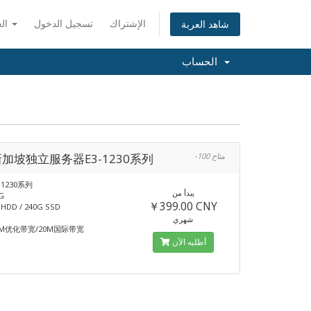
الإشتراك
تسجيل الدخول
العربية
شاهد العربة
الحساب
新加坡独立服务器E3-1230系列
-100 متاح
-1230系列
يبدأ من
G
￥399.00 CNY
DD / 240G SSD
شهري
M优化带宽/20M国际带宽
أطلبه الآن