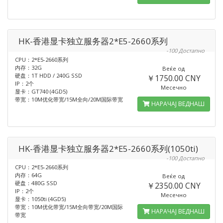
HK-香港显卡独立服务器2*E5-2660系列
-100 Достапно
CPU：2*E5-2660系列
内存：32G
Веќе од
硬盘：1T HDD / 240G SSD
￥1750.00 CNY
IP：2个
Месечно
显卡：GT740 (4GD5)
带宽：10M优化带宽/15M全向/20M国际带宽
НАРАЧАЈ ВЕДНАШ
HK-香港显卡独立服务器2*E5-2660系列(1050ti)
-100 Достапно
CPU：2*E5-2660系列
内存：64G
Веќе од
硬盘：480G SSD
￥2350.00 CNY
IP：2个
Месечно
显卡：1050ti (4GD5)
带宽：10M优化带宽/15M全向带宽/20M国际
НАРАЧАЈ ВЕДНАШ
带宽