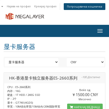
n
Најава на профил
Креирај профил
Потрошувачка кошничка
Togg
navig
显卡服务器
HK-香港显卡独立服务器E5-2660系列
-100 Достапно
CPU：E5-2660系列
Веќе од
内存：16G
￥1500.00 CNY
硬盘：1T HDD / 240G SSD
IP：2个
Месечно
显卡：GT740 (4GD5)
带宽：10M优化带宽/15M全向/20M国际带宽
НАРАЧАЈ ВЕДНАШ