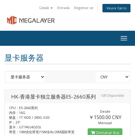
Català
Entrada
Registrar-se
Veure Carro
Togg
navig
显卡服务器
HK-香港显卡独立服务器E5-2660系列
-100 Disponible
CPU：E5-2660系列
Desde
内存：16G
￥1500.00 CNY
硬盘：1T HDD / 240G SSD
IP：2个
Mensual
显卡：GT740 (4GD5)
带宽：10M优化带宽/15M全向/20M国际带宽
Demanar Ara