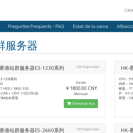
Cat
Preguntes Freqüents - FAQ
Estat de la xarxa
Afiliaci
群服务器
-香港站群服务器E3-1230系列
-100 Disponible
HK-
3-1230系列
CPU：2*
Desde
G
内存：16
￥1800.00 CNY
 HDD / 240G SSD
硬盘：1T H
(/29) + 125个 1/2C(/25) 起
IP：5个 (/
Mensual
15M全向带宽
带宽：1
Demanar Ara
-香港站群服务器E5-2660系列
-100 Disponible
HK-