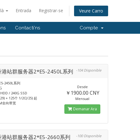
alà
Entrada
Registrar-se
Veure Carro
ons
Contacti'ns
Compte
香港站群服务器2*E5-2450L系列
-104 Disponible
E5-2450L系列
Desde
G
￥1900.00 CNY
DD / 240G SSD
29) + 125个 1/2C(/25) 起
Mensual
5M全向带宽
Demanar Ara
香港站群服务器2*E5-2660系列
-100 Disponible