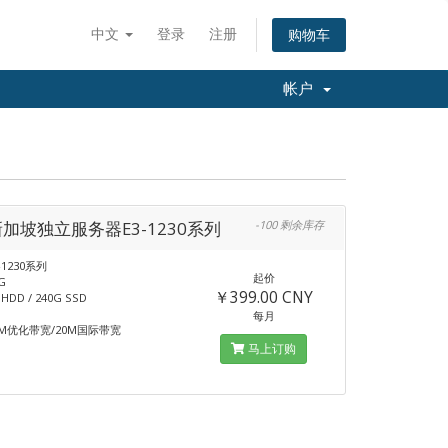
中文
登录
注册
购物车
帐户
新加坡独立服务器E3-1230系列
-100 剩余库存
-1230系列
起价
G
￥399.00 CNY
DD / 240G SSD
每月
M优化带宽/20M国际带宽
马上订购