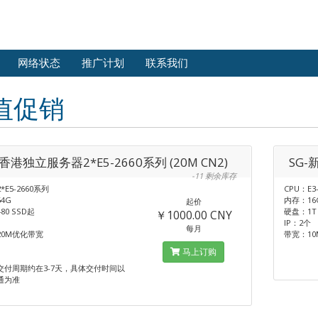
网络状态
推广计划
联系我们
值促销
-香港独立服务器2*E5-2660系列 (20M CN2)
SG-
-11 剩余库存
*E5-2660系列
CPU：E3
4G
内存：16
起价
80 SSD起
硬盘：1T H
￥1000.00 CNY
IP：2个
每月
20M优化带宽
带宽：10
马上订购
交付周期约在3-7天，具体交付时间以
通为准