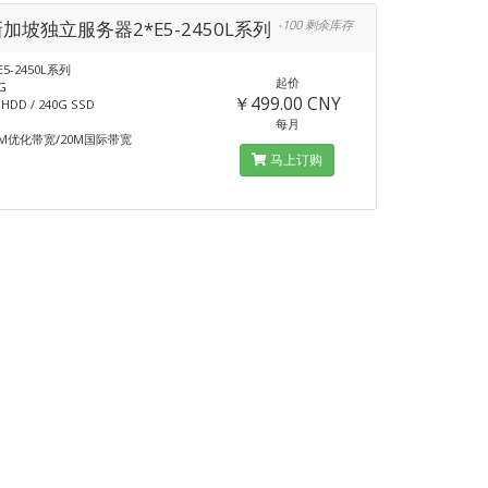
新加坡独立服务器2*E5-2450L系列
-100 剩余库存
E5-2450L系列
起价
G
￥499.00 CNY
DD / 240G SSD
每月
M优化带宽/20M国际带宽
马上订购