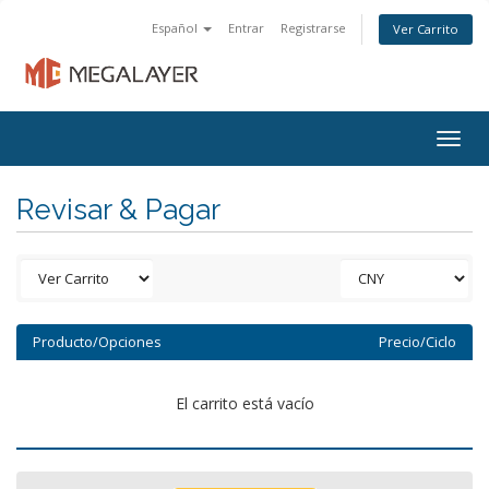
Español
Entrar
Registrarse
Ver Carrito
Togg
navig
Revisar & Pagar
Producto/Opciones
Precio/Ciclo
El carrito está vacío