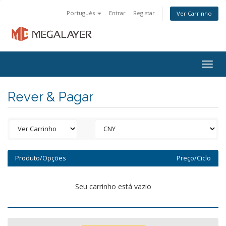
Português
Entrar
Registar
Ver Carrinho
Togg
navig
Rever & Pagar
Produto/Opções
Preço/Ciclo
Seu carrinho está vazio