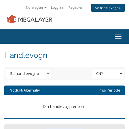
Norwegian
Logg inn
Registrer
Se handlevogn »
Togg
navig
Handlevogn
Produkt/Alternativ
Pris/Periode
Din handlevogn er tom!