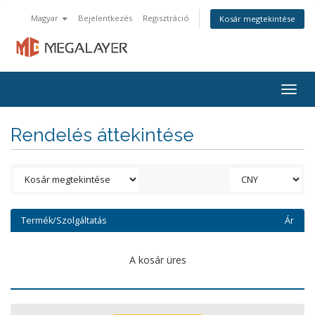
Magyar
Bejelentkezés
Regisztráció
Kosár megtekintése
Togg
navig
Rendelés áttekintése
Termék/Szolgáltatás
Ár
A kosár üres