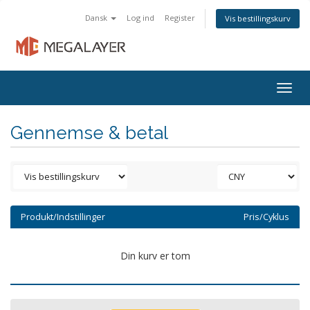
Dansk
Log ind
Register
Vis bestillingskurv
Togg
navig
Gennemse & betal
Produkt/Indstillinger
Pris/Cyklus
Din kurv er tom